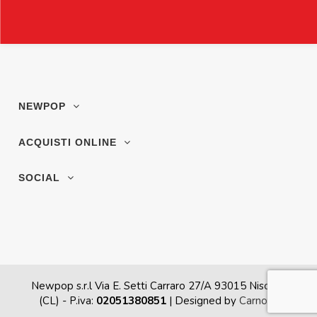
NEWPOP
ACQUISTI ONLINE
SOCIAL
Newpop s.r.l Via E. Setti Carraro 27/A 93015 Niscemi
(CL)
- P.iva:
02051380851
| Designed by
Carnova