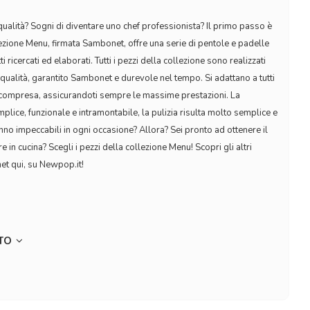
qualità? Sogni di diventare uno chef professionista? Il primo passo è
llezione Menu, firmata Sambonet, offre una serie di pentole e padelle
tti ricercati ed elaborati. Tutti i pezzi della collezione sono realizzati
 qualità, garantito Sambonet e durevole nel tempo. Si adattano a tutti
one compresa, assicurandoti sempre le massime prestazioni. La
lice, funzionale e intramontabile, la pulizia risulta molto semplice e
ranno impeccabili in ogni occasione? Allora? Sei pronto ad ottenere il
e in cucina? Scegli i pezzi della collezione Menu! Scopri gli altri
net qui, su Newpop.it!
TTO