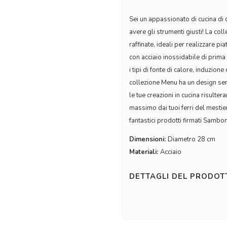
Sei un appassionato di cucina di 
avere gli strumenti giusti! La co
raffinate, ideali per realizzare pia
con acciaio inossidabile di prima
i tipi di fonte di calore, induzi
collezione Menu ha un design semp
le tue creazioni in cucina risulte
massimo dai tuoi ferri del mestier
fantastici prodotti firmati Sambo
Dimensioni:
Diametro 28 cm
Materiali:
Acciaio
DETTAGLI DEL PRODO