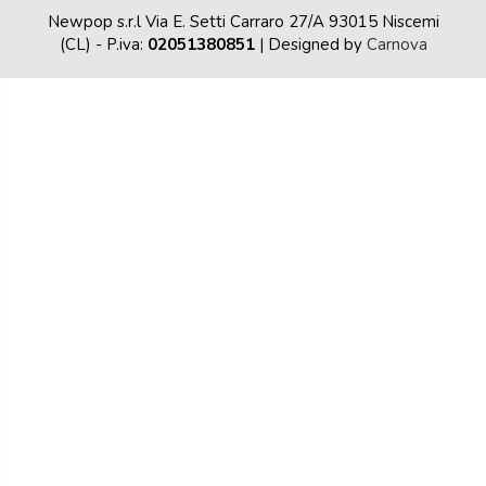
Newpop s.r.l Via E. Setti Carraro 27/A 93015 Niscemi
(CL)
- P.iva:
02051380851
| Designed by
Carnova