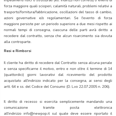
impedimenti fisici o strutturali (es: indirizzi non corretti) o eventi di
forza maggiore quali scioperi, calamità naturali, problemi relativi a
trasporto/fornitura/fabbricazione, oscillazioni del tasso di cambio,
azioni governative e/o regolamentari. Se l'evento di forza
maggiore persiste per un periodo superiore a due mesi rispetto ai
normali tempi di consegna, ciascuna delle parti avrà diritto a
recedere dal contratto, senza che alcun risarcimento sia dovuta
alla controparte.
Resi e Rimborsi
Il cliente ha diritto di recedere dal Contratto senza alcuna penale
e senza specificarne il motivo, entro e non oltre il termine di 14
(quattordici) giorni lavorativi dal ricevimento del prodotto
acquistato all'indirizzo indicato per la consegna, ai sensi degli
artt. 64 e ss. del Codice del Consumo (D. L.vo 22.07.2005 n. 206).
Il diritto di recesso si esercita semplicemente mandando una
comunicazione tramite posta elettronica
all'indirizzo
info@newpop.it
sul quale deve essere riportato il