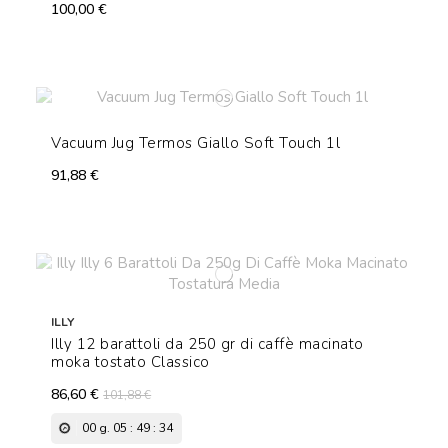
100,00 €
Vacuum Jug Termos Giallo Soft Touch 1l
91,88 €
ILLY
Illy 12 barattoli da 250 gr di caffè macinato
moka tostato Classico
86,60 €
101,88 €
00
g.
05
:
49
:
33