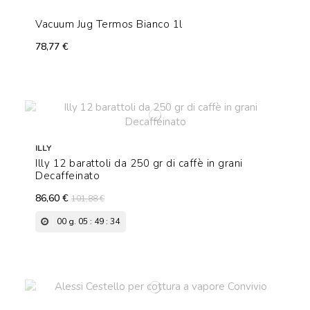
Vacuum Jug Termos Bianco 1l
78,77 €
ILLY
Illy 12 barattoli da 250 gr di caffè in grani
Decaffeinato
86,60 €
101,88 €
00
g.
05
:
49
:
33