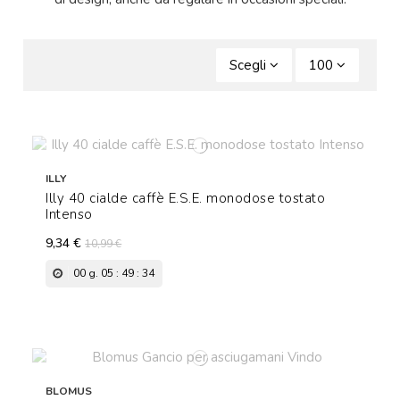
Scegli
100
ILLY
Illy 40 cialde caffè E.S.E. monodose tostato
Intenso
9,34 €
10,99 €
00
g.
05
:
49
:
33
BLOMUS