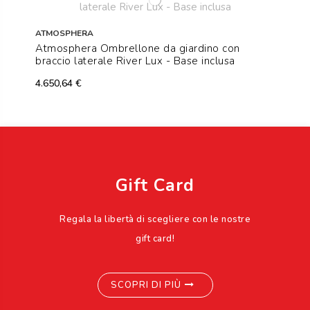
ATMOSPHERA
Atmosphera Ombrellone da giardino con
braccio laterale River Lux - Base inclusa
4.650,64 €
Gift Card
Regala la libertà di scegliere con le nostre
gift card!
SCOPRI DI PIÙ