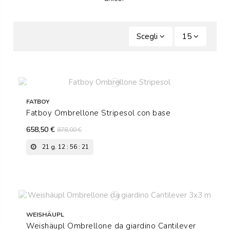
Scegli
15
FATBOY
Fatboy Ombrellone Stripesol con base
658,50 €
878,00 €
21
g.
12
:
56
:
21
WEISHÄUPL
Weishäupl Ombrellone da giardino Cantilever