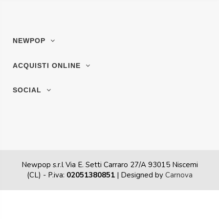
NEWPOP
ACQUISTI ONLINE
SOCIAL
Newpop s.r.l Via E. Setti Carraro 27/A 93015 Niscemi
(CL)
- P.iva:
02051380851
| Designed by
Carnova