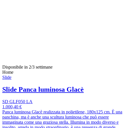
Disponibile in 2/3 settimane
Home
Slide
Slide Panca luminosa Glacè
SD GLF050 LA
1.000,40 €
Panca luminosa Glacè realizzata in polietilene, 180x125 cm. È una
panchina, ma è anche una scultura luminosa che può essere
immaginata come una graziosa stella. Illumina in modo diverso e
insolito, arreda in modo straordinario, è una presenza di grande