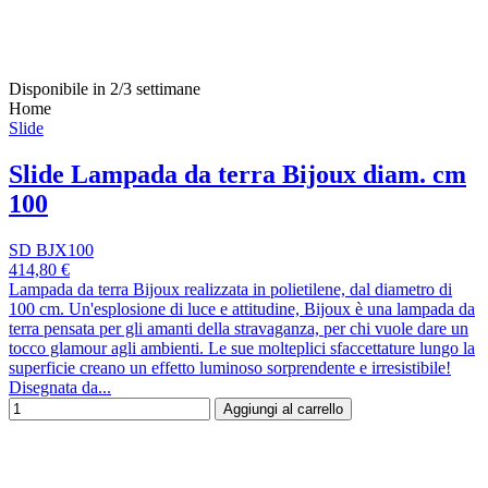
Disponibile in 2/3 settimane
Home
Slide
Slide Lampada da terra Bijoux diam. cm
100
SD BJX100
414,80 €
Lampada da terra Bijoux realizzata in polietilene, dal diametro di
100 cm. Un'esplosione di luce e attitudine, Bijoux è una lampada da
terra pensata per gli amanti della stravaganza, per chi vuole dare un
tocco glamour agli ambienti. Le sue molteplici sfaccettature lungo la
superficie creano un effetto luminoso sorprendente e irresistibile!
Disegnata da...
Aggiungi al carrello