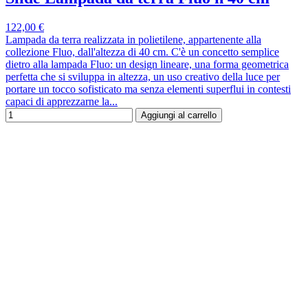
122,00 €
Lampada da terra realizzata in polietilene, appartenente alla
collezione Fluo, dall'altezza di 40 cm. C'è un concetto semplice
dietro alla lampada Fluo: un design lineare, una forma geometrica
perfetta che si sviluppa in altezza, un uso creativo della luce per
portare un tocco sofisticato ma senza elementi superflui in contesti
capaci di apprezzarne la...
Aggiungi al carrello