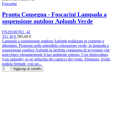
Foscarini
Pronta Consegna - Foscarini Lampada a
sospensione outdoor Aplomb Verde
FN291007R1_42
351,36 €
585,60 €
Lampada a sospensione outdoor Aplomb realizzata in cemento e
alluminio. Proposta nella splendida colorazione verde, la lampada a
sospensione outdoor Aplomb la perfetta compagna di avventure che
arricchisce elegantemente il tuo ambiente esterno. Con disinvoltura
(con aplomb), se ne infischia dei capricci del vento. Eleganza, levità,
pulizia formale, con un...
Aggiungi al carrello