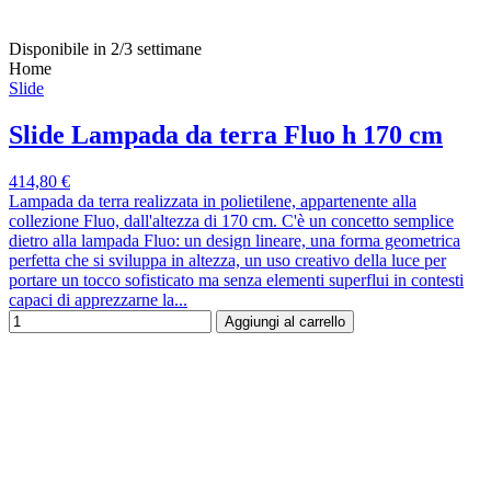
Disponibile in 2/3 settimane
Home
Slide
Slide Lampada da terra Fluo h 170 cm
414,80 €
Lampada da terra realizzata in polietilene, appartenente alla
collezione Fluo, dall'altezza di 170 cm. C'è un concetto semplice
dietro alla lampada Fluo: un design lineare, una forma geometrica
perfetta che si sviluppa in altezza, un uso creativo della luce per
portare un tocco sofisticato ma senza elementi superflui in contesti
capaci di apprezzarne la...
Aggiungi al carrello