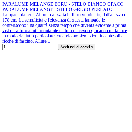
PARALUME MELANGE ECRU - STELO BIANCO OPACO
PARALUME MELANGE - STELO GRIGIO PERLATO
Lampada da terra Allure realizzata in ferro verniciato, dall'altezza di
178 cm. La semplicità e l'eleganza di questa lampada le
conferiscono una qualità senza tempo che diventa evidente a prima
vista. La forma intramontabile e i toni piacevoli giocano con la luce
in modo del tutto particolare, creando ambientazioni incantevoli e
ricche di fascino. Allure...
Aggiungi al carrello