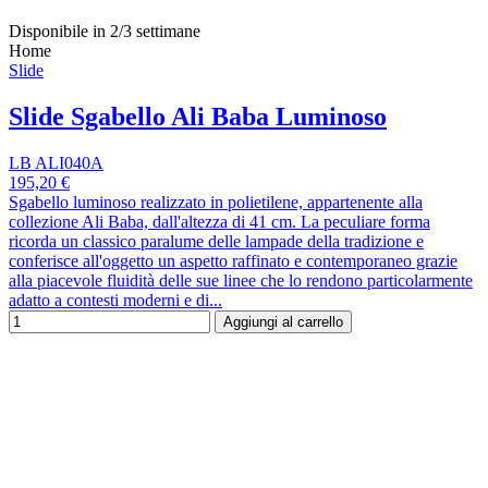
Disponibile in 2/3 settimane
Home
Slide
Slide Sgabello Ali Baba Luminoso
LB ALI040A
195,20 €
Sgabello luminoso realizzato in polietilene, appartenente alla
collezione Ali Baba, dall'altezza di 41 cm. La peculiare forma
ricorda un classico paralume delle lampade della tradizione e
conferisce all'oggetto un aspetto raffinato e contemporaneo grazie
alla piacevole fluidità delle sue linee che lo rendono particolarmente
adatto a contesti moderni e di...
Aggiungi al carrello