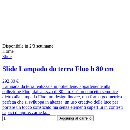
Disponibile in 2/3 settimane
Home
Slide
Slide Lampada da terra Fluo h 80 cm
292,80 €
Lampada da terra realizzata in polietilene, appartenente alla
collezione Fluo, dall'altezza di 80 cm. C'è un concetto semplice
dietro alla lampada Fluo: un design lineare, una forma geometrica
perfetta che si sviluppa in altezza, un uso creativo della luce per
portare un tocco sofisticato ma senza elementi superflui in contesti
capaci di apprezzarne la...
Aggiungi al carrello