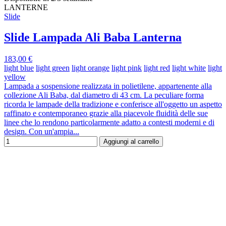
LANTERNE
Slide
Slide Lampada Ali Baba Lanterna
183,00 €
light blue
light green
light orange
light pink
light red
light white
light
yellow
Lampada a sospensione realizzata in polietilene, appartenente alla
collezione Ali Baba, dal diametro di 43 cm. La peculiare forma
ricorda le lampade della tradizione e conferisce all'oggetto un aspetto
raffinato e contemporaneo grazie alla piacevole fluidità delle sue
linee che lo rendono particolarmente adatto a contesti moderni e di
design. Con un'ampia...
Aggiungi al carrello