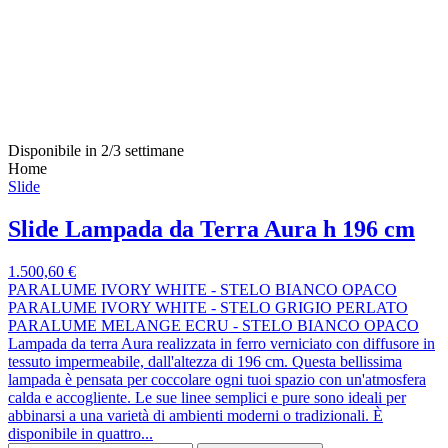
Disponibile in 2/3 settimane
Home
Slide
Slide Lampada da Terra Aura h 196 cm
1.500,60 €
PARALUME IVORY WHITE - STELO BIANCO OPACO
PARALUME IVORY WHITE - STELO GRIGIO PERLATO
PARALUME MELANGE ECRU - STELO BIANCO OPACO
Lampada da terra Aura realizzata in ferro verniciato con diffusore in
tessuto impermeabile, dall'altezza di 196 cm. Questa bellissima
lampada è pensata per coccolare ogni tuoi spazio con un'atmosfera
calda e accogliente. Le sue linee semplici e pure sono ideali per
abbinarsi a una varietà di ambienti moderni o tradizionali. È
disponibile in quattro...