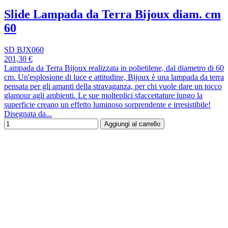
Slide Lampada da Terra Bijoux diam. cm
60
SD BJX060
201,30 €
Lampada da Terra Bijoux realizzata in polietilene, dal diametro di 60
cm. Un'esplosione di luce e attitudine, Bijoux è una lampada da terra
pensata per gli amanti della stravaganza, per chi vuole dare un tocco
glamour agli ambienti. Le sue molteplici sfaccettature lungo la
superficie creano un effetto luminoso sorprendente e irresistibile!
Disegnata da...
Aggiungi al carrello