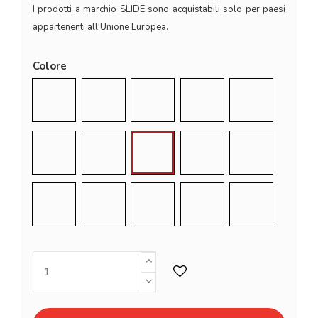
I prodotti a marchio SLIDE sono acquistabili solo per paesi
appartenenti all'Unione Europea.
Colore
Arabescato
Granito
Milky White
Jet Black
Elephant Gre
Chocolate Brown
Argil Grey
Dove Grey
Powder Blue
Malva Green
Lime Green
Saffron Yellow
Pumpkin Orange
Flame Red
Sweet Fuchsi