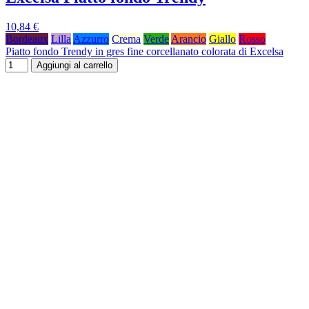
10,84 €
Bordeaux
Lilla
Azzurro
Crema
Verde
Arancio
Giallo
Rosso
Piatto fondo Trendy in gres fine corcellanato colorata di Excelsa
Aggiungi al carrello