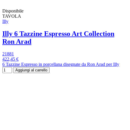
Disponibile
TAVOLA
Illy
Illy 6 Tazzine Espresso Art Collection
Ron Arad
21881
422,45 €
6 Tazzine Espresso in porcellana disegnate da Ron Arad per Illy
Aggiungi al carrello