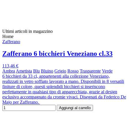
Ultimi articoli in magazzino
Home
Zafferano
Zafferano 6 bicchieri Veneziano cl.33
113,46 €
Ambra
Ametista
Blu
Bluino
Grigio
Rosso
Trasparente
Verde
6 bicchieri da 33 cl, appartenenti alla collezione Veneziano,
realizzati in vetro soffiato lavorato a mano. Disponibili in 8 versatili
finiture di colore, questi splendidi bicchieri si inseriscono
perfettamente in qualsiasi tipo di apparecchiata, grazie al design
esclusivo accompagnato da cromie vivaci. Disegnati da Federico De
Majo per Zafferano.
Aggiungi al carrello