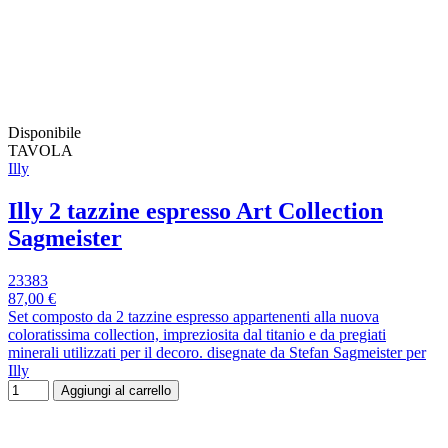
Disponibile
TAVOLA
Illy
Illy 2 tazzine espresso Art Collection
Sagmeister
23383
87,00 €
Set composto da 2 tazzine espresso appartenenti alla nuova
coloratissima collection, impreziosita dal titanio e da pregiati
minerali utilizzati per il decoro. disegnate da Stefan Sagmeister per
Illy
Aggiungi al carrello