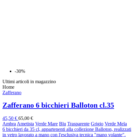
-30%
Ultimi articoli in magazzino
Home
Zafferano
Zafferano 6 bicchieri Balloton cl.35
45,50 €
65,00 €
Ambra
Ametista
Verde Mare
Blu
Trasparente
Grigio
Verde Mela
6 bicchieri da 35 cl, appartenenti alla collezione Balloton, realizzati
in vetro lavorato a mano con l'esclusiva tecnica "mano volante".