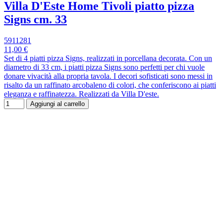
Villa D'Este Home Tivoli piatto pizza
Signs cm. 33
5911281
11,00 €
Set di 4 piatti pizza Signs, realizzati in porcellana decorata. Con un
diametro di 33 cm, i piatti pizza Signs sono perfetti per chi vuole
donare vivacità alla propria tavola. I decori sofisticati sono messi in
risalto da un raffinato arcobaleno di colori, che conferiscono ai piatti
eleganza e raffinatezza. Realizzati da Villa D'este.
Aggiungi al carrello