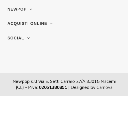
NEWPOP
ACQUISTI ONLINE
SOCIAL
Newpop s.r.l Via E. Setti Carraro 27/A 93015 Niscemi
(CL)
- P.iva:
02051380851
| Designed by
Carnova