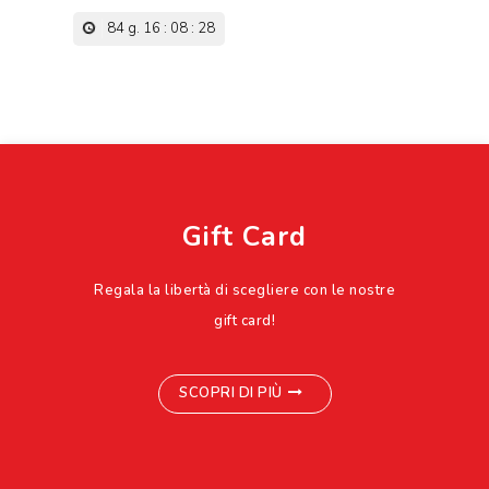
84
g.
16
:
08
:
27
Gift Card
Regala la libertà di scegliere con le nostre
gift card!
SCOPRI DI PIÙ