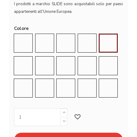
I prodotti a marchio SLIDE sono acquistabili solo per paesi
appartenenti all'Unione Europea.
Colore
Arabescato
Granito
Milky White
Jet Black
Elephant Gre
Chocolate Brown
Argil Grey
Dove Grey
Powder Blue
Malva Green
Lime Green
Saffron Yellow
Pumpkin Orange
Flame Red
Sweet Fuchsi