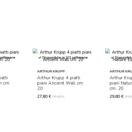
 settimane
Disponibile in 2/3 settimane
Disponibil
ARTHUR KRUPP
ARTHUR KR
atti
Arthur Krupp 4 piatti
Arthur Kru
h cm.
piani Ancient Wall cm.
piani Natu
20
cm. 20
27,80 €
29,80 €
55,60 €
59,6