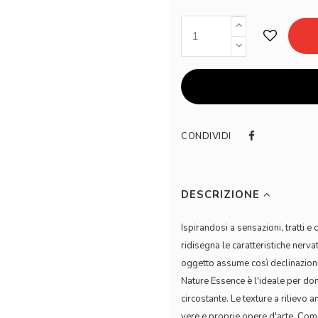
CONDIVIDI
DESCRIZIONE
Ispirandosi a sensazioni, tratti e
ridisegna le caratteristiche nerva
oggetto assume così declinazioni 
Nature Essence è l'ideale per do
circostante. Le texture a rilievo 
vere e proprie opere d'arte. Comp