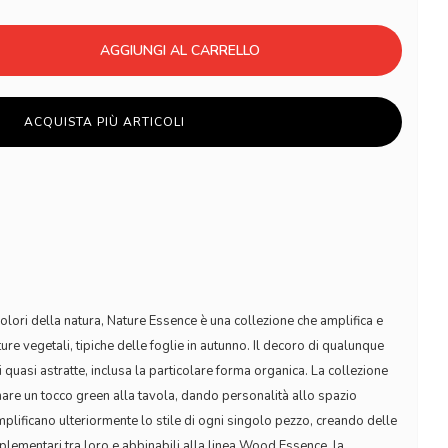
AGGIUNGI AL CARRELLO
ACQUISTA PIÙ ARTICOLI
 colori della natura, Nature Essence è una collezione che amplifica e
ture vegetali, tipiche delle foglie in autunno. Il decoro di qualunque
quasi astratte, inclusa la particolare forma organica. La collezione
nare un tocco green alla tavola, dando personalità allo spazio
amplificano ulteriormente lo stile di ogni singolo pezzo, creando delle
lementari tra loro e abbinabili alla linea Wood Essence, la