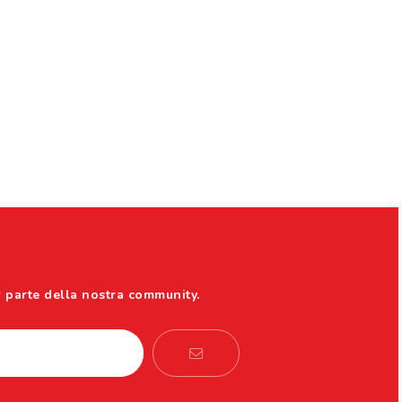
222,
r parte della nostra community.