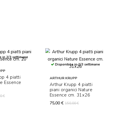
e in 2/3 settimane
Disponibile in 2/3 settimane
UPP
pp 4 piatti
ARTHUR KRUPP
re Essence
Arthur Krupp 4 piatti
piani organici Nature
Essence cm. 31x26
0 €
75,00 €
Dis
150,00 €
ARTH
Arth
12 p