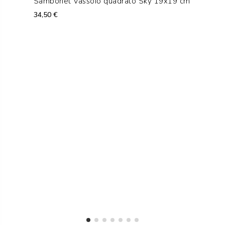
Sambonet Vassoio quadrato Sky 19x19 cm
34,50 €