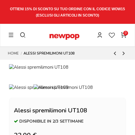
W15
SPEDIZIONE ESPRESSA 1-3 GIORNI LAVORATIVI
0
HOME
ALESSI SPREMILIMONI UT108
Alessi spremilimoni UT108
DISPONIBILE IN 2/3 SETTIMANE