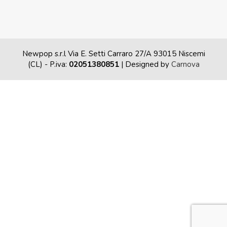
Newpop s.r.l Via E. Setti Carraro 27/A 93015 Niscemi
(CL)
- P.iva:
02051380851
| Designed by
Carnova