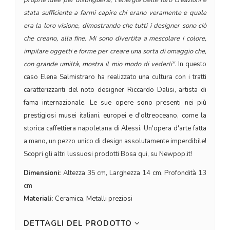
proprie idee per distinguersi; l'energia delle loro creazioni è
stata sufficiente a farmi capire chi erano veramente e quale
era la loro visione, dimostrando che tutti i designer sono ciò
che creano, alla fine. Mi sono divertita a mescolare i colore,
impilare oggetti e forme per creare una sorta di omaggio che,
con grande umiltà, mostra il mio modo di vederli".
In questo
caso Elena Salmistraro ha realizzato una cultura con i tratti
caratterizzanti del noto designer Riccardo Dalisi, artista di
fama internazionale. Le sue opere sono presenti nei più
prestigiosi musei italiani, europei e d'oltreoceano, come la
storica caffettiera napoletana di Alessi. Un'opera d'arte fatta
a mano, un pezzo unico di design assolutamente imperdibile!
Scopri gli altri lussuosi prodotti Bosa qui, su Newpop.it!
Dimensioni:
Altezza 35 cm, Larghezza 14 cm, Profondità 13
cm
Materiali:
Ceramica, Metalli preziosi
DETTAGLI DEL PRODOTTO