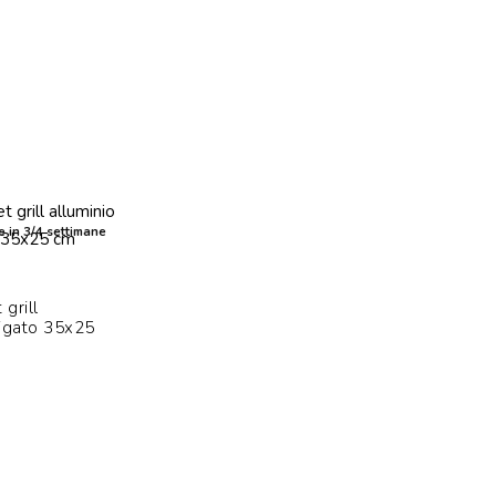
e in 3/4 settimane
 grill
rigato 35x25