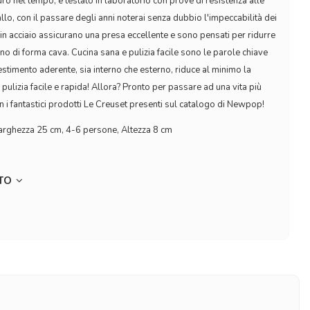
uro nel tempo, è testato in laboratorio con prove di resistenza alle
allo, con il passare degli anni noterai senza dubbio l'impeccabilità dei
ci in acciaio assicurano una presa eccellente e sono pensati per ridurre
terno di forma cava. Cucina sana e pulizia facile sono le parole chiave
ivestimento aderente, sia interno che esterno, riduce al minimo la
 pulizia facile e rapida! Allora? Pronto per passare ad una vita più
n i fantastici prodotti Le Creuset presenti sul catalogo di Newpop!
arghezza 25 cm, 4-6 persone, Altezza 8 cm
TTO