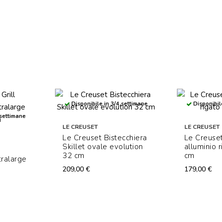
Disponibile in 3/4 settimane
Disponibil
 settimane
LE CREUSET
LE CREUSET
Le Creuset Bistecchiera
Le Creuset
Skillet ovale evolution
alluminio 
32 cm
cm
tralarge
209,00 €
179,00 €