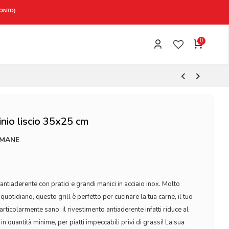
CONTO)
0
inio liscio 35x25 cm
IMANE
o antiaderente con pratici e grandi manici in acciaio inox. Molto
quotidiano, questo grill è perfetto per cucinare la tua carne, il tuo
rticolarmente sano: il rivestimento antiaderente infatti riduce al
in quantità minime, per piatti impeccabili privi di grassi! La sua