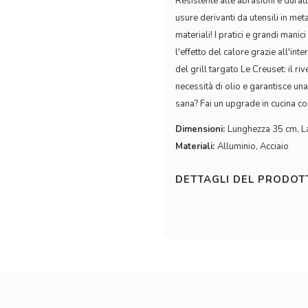
Resistente alle abrasioni e durat
usure derivanti da utensili in met
materiali! I pratici e grandi mani
l'effetto del calore grazie all'in
del grill targato Le Creuset: il r
necessità di olio e garantisce una
sana? Fai un upgrade in cucina co
Dimensioni:
Lunghezza 35 cm, L
Materiali:
Alluminio, Acciaio
DETTAGLI DEL PRODO