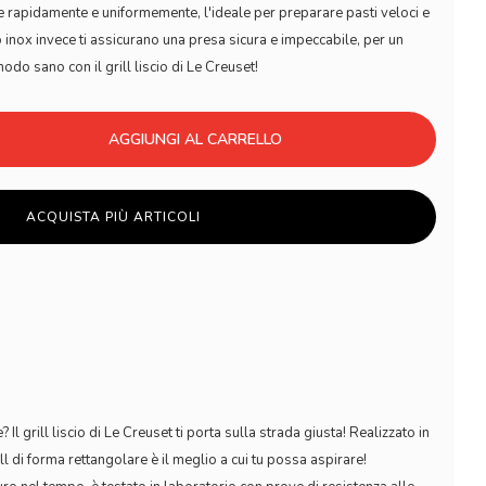
ore rapidamente e uniformemente, l'ideale per preparare pasti veloci e
aio inox invece ti assicurano una presa sicura e impeccabile, per un
odo sano con il grill liscio di Le Creuset!
AGGIUNGI AL CARRELLO
ACQUISTA PIÙ ARTICOLI
 Il grill liscio di Le Creuset ti porta sulla strada giusta! Realizzato in
l di forma rettangolare è il meglio a cui tu possa aspirare!