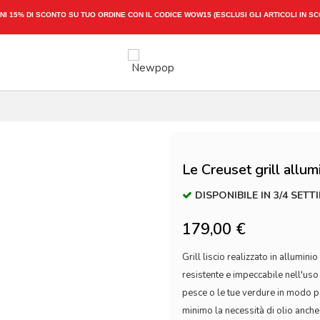
NI 15% DI SCONTO SU TUO ORDINE CON IL CODICE
WOW15
(ESCLUSI GLI ARTICOLI IN S
Le Creuset grill allum
DISPONIBILE IN 3/4 SETT
179,00 €
Grill liscio realizzato in allumini
resistente e impeccabile nell'uso 
pesce o le tue verdure in modo pa
minimo la necessità di olio anche 