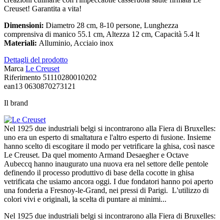
Creuset! Garantita a vita!
Dimensioni:
Diametro 28 cm, 8-10 persone, Lunghezza
comprensiva di manico 55.1 cm, Altezza 12 cm, Capacità 5.4 lt
Materiali:
Alluminio, Acciaio inox
Dettagli del prodotto
Marca
Le Creuset
Riferimento
51110280010202
ean13
0630870273121
Il brand
Nel 1925 due industriali belgi si incontrarono alla Fiera di Bruxelles:
uno era un esperto di smaltatura e l'altro esperto di fusione. Insieme
hanno scelto di escogitare il modo per vetrificare la ghisa, così nasce
Le Creuset. Da quel momento Armand Desaegher e Octave
Aubeccq hanno inaugurato una nuova era nel settore delle pentole
definendo il processo produttivo di base della cocotte in ghisa
vetrificata che usiamo ancora oggi. I due fondatori hanno poi aperto
una fonderia a Fresnoy-le-Grand, nei pressi di Parigi. L'utilizzo di
colori vivi e originali, la scelta di puntare ai minimi...
Nel 1925 due industriali belgi si incontrarono alla Fiera di Bruxelles: