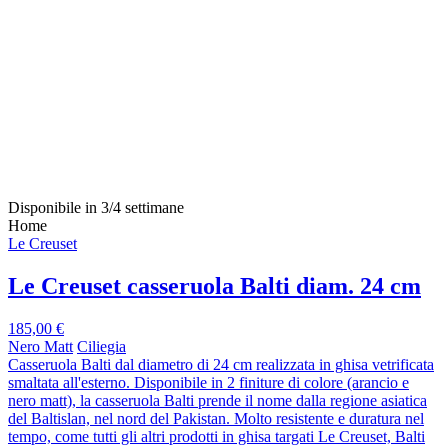
Disponibile in 3/4 settimane
Home
Le Creuset
Le Creuset casseruola Balti diam. 24 cm
185,00 €
Nero Matt
Ciliegia
Casseruola Balti dal diametro di 24 cm realizzata in ghisa vetrificata
smaltata all'esterno. Disponibile in 2 finiture di colore (arancio e
nero matt), la casseruola Balti prende il nome dalla regione asiatica
del Baltislan, nel nord del Pakistan. Molto resistente e duratura nel
tempo, come tutti gli altri prodotti in ghisa targati Le Creuset, Balti