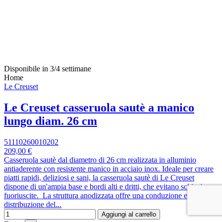
Disponibile in 3/4 settimane
Home
Le Creuset
Le Creuset casseruola sautè a manico
lungo diam. 26 cm
51110260010202
209,00 €
Casseruola sautè dal diametro di 26 cm realizzata in alluminio
antiaderente con resistente manico in acciaio inox. Ideale per creare
piatti rapidi, deliziosi e sani, la casseruola sautè di Le Creuset
dispone di un'ampia base e bordi alti e dritti, che evitano schizzi e
fuoriuscite. La struttura anodizzata offre una conduzione e una
distribuzione del...
Aggiungi al carrello