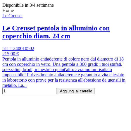
Disponibile in 3/4 settimane
Home
Le Creuset
Le Creuset pentola in alluminio con
coperchio diam. 24 cm
51111240010502
215,00 €
Pentola in alluminio antiaderente di colore nero dal diametro di 18
cm con coperchio in vetro. Una pentola a 360 gradi: i tuoi stufati,
spezzatini, brodi, minestre o quant'altro avranno un risultato
impeccabile! Il rivestimento antiaderente è garantito a vita e testato
in laboratorio con prove per la resistenza all'abrasione da utensili in
metallo. La...
Aggiungi al carrello