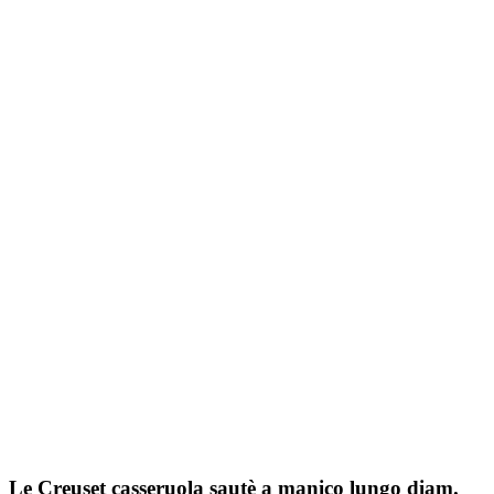
Le Creuset casseruola sautè a manico lungo diam.