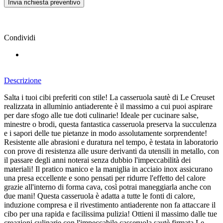
Condividi
Descrizione
Salta i tuoi cibi preferiti con stile! La casseruola sautè di Le Creuset
realizzata in alluminio antiaderente è il massimo a cui puoi aspirare
per dare sfogo alle tue doti culinarie! Ideale per cucinare salse,
minestre o brodi, questa fantastica casseruola preserva la succulenza
e i sapori delle tue pietanze in modo assolutamente sorprendente!
Resistente alle abrasioni e duratura nel tempo, è testata in laboratorio
con prove di resistenza alle usure derivanti da utensili in metallo, con
il passare degli anni noterai senza dubbio l'impeccabilità dei
materiali! Il pratico manico e la maniglia in acciaio inox assicurano
una presa eccellente e sono pensati per ridurre l'effetto del calore
grazie all'interno di forma cava, così potrai maneggiarla anche con
due mani! Questa casseruola è adatta a tutte le fonti di calore,
induzione compresa e il rivestimento antiaderente non fa attaccare il
cibo per una rapida e facilissima pulizia! Ottieni il massimo dalle tue
creazioni culinarie con l'impeccabile casseruola sautè firmata Le