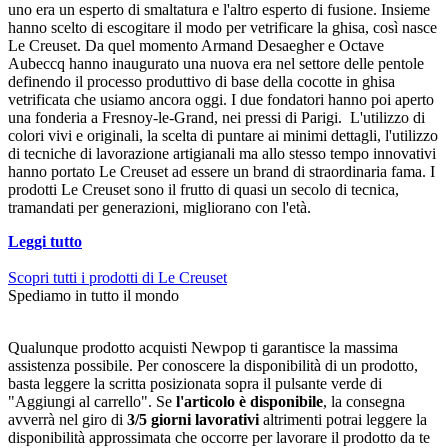
uno era un esperto di smaltatura e l'altro esperto di fusione. Insieme
hanno scelto di escogitare il modo per vetrificare la ghisa, così nasce
Le Creuset. Da quel momento Armand Desaegher e Octave
Aubeccq hanno inaugurato una nuova era nel settore delle pentole
definendo il processo produttivo di base della cocotte in ghisa
vetrificata che usiamo ancora oggi. I due fondatori hanno poi aperto
una fonderia a Fresnoy-le-Grand, nei pressi di Parigi. L'utilizzo di
colori vivi e originali, la scelta di puntare ai minimi dettagli, l'utilizzo
di tecniche di lavorazione artigianali ma allo stesso tempo innovativi
hanno portato Le Creuset ad essere un brand di straordinaria fama. I
prodotti Le Creuset sono il frutto di quasi un secolo di tecnica,
tramandati per generazioni, migliorano con l'età.
Leggi tutto
Scopri tutti i prodotti di Le Creuset
Spediamo in tutto il mondo
Qualunque prodotto acquisti Newpop ti garantisce la massima
assistenza possibile. Per conoscere la disponibilità di un prodotto,
basta leggere la scritta posizionata sopra il pulsante verde di
"Aggiungi al carrello". Se
l'articolo è disponibile
, la consegna
avverrà nel giro di
3/5 giorni lavorativi
altrimenti potrai leggere la
disponibilità approssimata che occorre per lavorare il prodotto da te