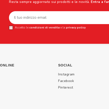
Resta sempre aggiornato sui prodotti e le novità.
Entra a fa
Accetto le
condizioni di vendita
e la
privacy policy
 ONLINE
SOCIAL
Instagram
Facebook
Pinterest