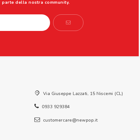
r parte della nostra community.
Via Giuseppe Lazzati, 15 Niscemi (CL)
0933 929384
customercare@newpop.it