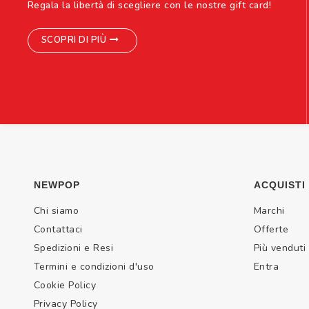
Regala la libertà di scegliere con le nostre gift card!
SCOPRI DI PIÙ
NEWPOP
ACQUISTI
Chi siamo
Marchi
Contattaci
Offerte
Spedizioni e Resi
Più venduti
Termini e condizioni d'uso
Entra
Cookie Policy
Privacy Policy