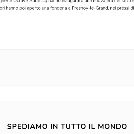
er e Octave Aubeccq hanno inaugurato una nuova era nel settore 
i hanno poi aperto una fonderia a Fresnoy-le-Grand, nei pressi di Pari
SPEDIAMO IN TUTTO IL MONDO