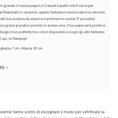
 in grande: il macina pepe Le Creuset è quello che ti serve per
le! Realizzato in ceramica, questo fantastico macina sale è la versione
uset! Una scultura da esporre e ammirare in cucina! E' possibile
ura grazie al pratico pomolo in acciaio inox: il tuo pepe sarà pronto in
gli il tuo preferito tra i colori disponibili e scopri gli altri fantastici
o) qui, su Newpop!
rghezza 7 cm, Altezza 30 cm
TTO
Insieme hanno scelto di escogitare il modo per vetrificare la