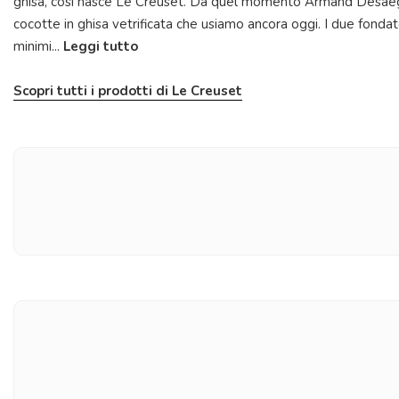
ghisa, così nasce Le Creuset. Da quel momento Armand Desaegh
cocotte in ghisa vetrificata che usiamo ancora oggi. I due fondator
minimi...
Leggi tutto
Scopri tutti i prodotti di Le Creuset