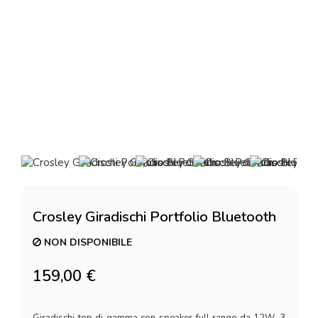
Crosley Giradischi Portfolio Bluetooth
NON DISPONIBILE
159,00 €
Giradischi top di gamma con speaker full range da 12W, 3