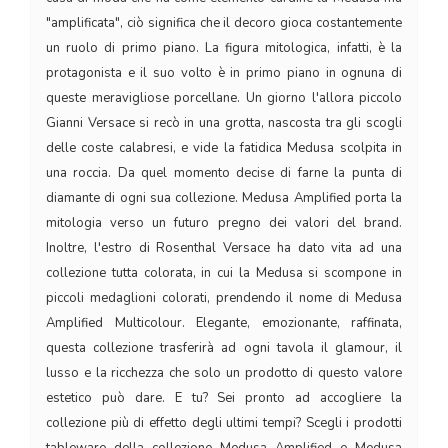
"amplificata", ciò significa che il decoro gioca costantemente
un ruolo di primo piano. La figura mitologica, infatti, è la
protagonista e il suo volto è in primo piano in ognuna di
queste meravigliose porcellane. Un giorno l'allora piccolo
Gianni Versace si recò in una grotta, nascosta tra gli scogli
delle coste calabresi, e vide la fatidica Medusa scolpita in
una roccia. Da quel momento decise di farne la punta di
diamante di ogni sua collezione. Medusa Amplified porta la
mitologia verso un futuro pregno dei valori del brand.
Inoltre, l'estro di Rosenthal Versace ha dato vita ad una
collezione tutta colorata, in cui la Medusa si scompone in
piccoli medaglioni colorati, prendendo il nome di Medusa
Amplified Multicolour. Elegante, emozionante, raffinata,
questa collezione trasferirà ad ogni tavola il glamour, il
lusso e la ricchezza che solo un prodotto di questo valore
estetico può dare. E tu? Sei pronto ad accogliere la
collezione più di effetto degli ultimi tempi? Scegli i prodotti
tableware della collezione Medusa Amplified e Medusa