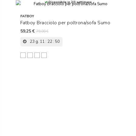
Disponibile in 2/3 settimane
FATBOY
Fatboy Bracciolo per poltrona/sofa Sumo
59,25 €
79,00 €
23
g.
11
:
22
:
49
Bubble Pink
Honey
Limestone
Mouse Grey