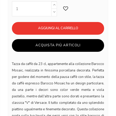
AGGIUNGI AL CARRELLO
ACQUISTA PIÙ ARTICOLI
Tazza da caffè da 23 cl, appartenente alla collezione Barocco
Mosaic, realizzata in finissima porcellana decorata. Perfetta
per godere del momento della pausa caffè con stile, la tazza
da caffè espresso Barocco Mosaic ha un design particolare,
da una parte i decori sono color verde menta e viola
pastello, mentre dall'altra parte sono dorati e presentano la
classica "V" di Versace. Il tutto completato da uno splendido
piattino ugualmente e finemente decorato. Questa collezione
porta sulla tua tavola dei pezzi unici con lo stile barocco di