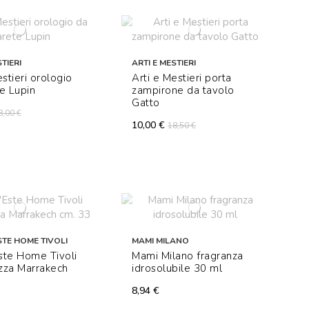
TIERI
ARTI E MESTIERI
estieri orologio
Arti e Mestieri porta
e Lupin
zampirone da tavolo
Gatto
8,00 €
10,00 €
18,50 €
STE HOME TIVOLI
MAMI MILANO
Este Home Tivoli
Mami Milano fragranza
izza Marrakech
idrosolubile 30 ml
8,94 €