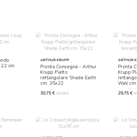
fondo
ARTHUR KRUPP
ARTHUR 
m.22 cm
Pronta Consegna - Arthur
Pronta C
Krupp Piatto
Krupp Pi
rettangolare Shade Earth
rettango
cm. 35x22
Wall cm
30,75 €
29,75 €
61,50 €
5