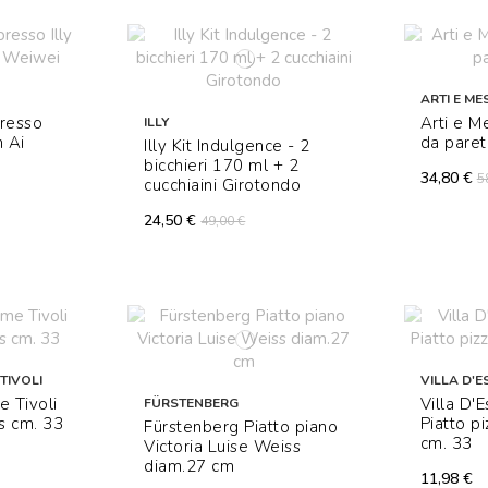
ARTI E MES
presso
Arti e M
ILLY
n Ai
da paret
Illy Kit Indulgence - 2
bicchieri 170 ml + 2
34,80 €
5
cucchiaini Girotondo
24,50 €
49,00 €
TIVOLI
VILLA D'E
e Tivoli
Villa D'
FÜRSTENBERG
ns cm. 33
Piatto p
Fürstenberg Piatto piano
cm. 33
Victoria Luise Weiss
diam.27 cm
11,98 €