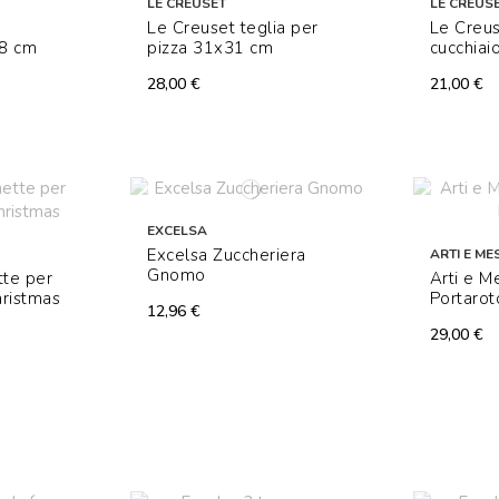
LE CREUSET
LE CREUS
Le Creuset teglia per
Le Creus
 8 cm
pizza 31x31 cm
cucchiai
28,00 €
21,00 €
EXCELSA
Excelsa Zuccheriera
ARTI E MES
Gnomo
tte per
Arti e Me
hristmas
Portarot
12,96 €
29,00 €