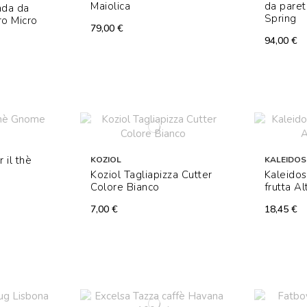
Maiolica
da paret
ada da
Spring
ro Micro
79,00 €
94,00 €
 il thè
KOZIOL
KALEIDOS
Koziol Tagliapizza Cutter
Kaleidos 
Colore Bianco
frutta A
7,00 €
18,45 €