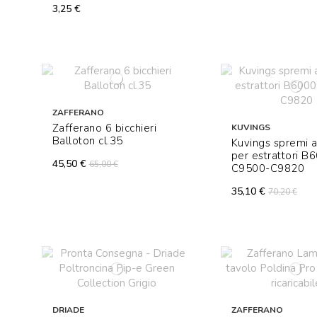
3,25 €
ZAFFERANO
Zafferano 6 bicchieri
KUVINGS
Balloton cl.35
Kuvings spremi 
per estrattori B
45,50 €
65,00 €
C9500-C9820
35,10 €
70,20 €
DRIADE
ZAFFERANO