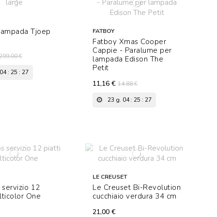
Lampada Tjoep
FATBOY
Fatboy Xmas Cooper
Cappie - Paralume per
299,00 €
lampada Edison The
Petit
04
:
25
:
26
11,16 €
14,88 €
23
g.
04
:
25
:
26
LE CREUSET
 servizio 12
Le Creuset Bi-Revolution
ulticolor One
cucchiaio verdura 34 cm
21,00 €