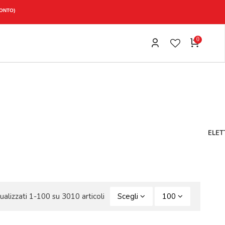
0
ELET
ualizzati 1-100 su 3010 articoli
Scegli
100