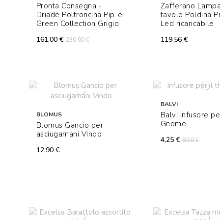
Pronta Consegna -
Zafferano Lamp
Driade Poltroncina Pip-e
tavolo Poldina P
Green Collection Grigio
Led ricaricabile
161,00 €
119,56 €
230,00 €
BALVI
Balvi Infusore per
BLOMUS
Gnome
Blomus Gancio per
asciugamani Vindo
4,25 €
8,50 €
12,90 €