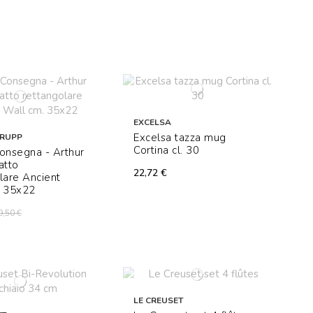
EXCELSA
Excelsa tazza mug
KRUPP
Cortina cl. 30
onsegna - Arthur
atto
22,72 €
lare Ancient
. 35x22
9,50 €
LE CREUSET