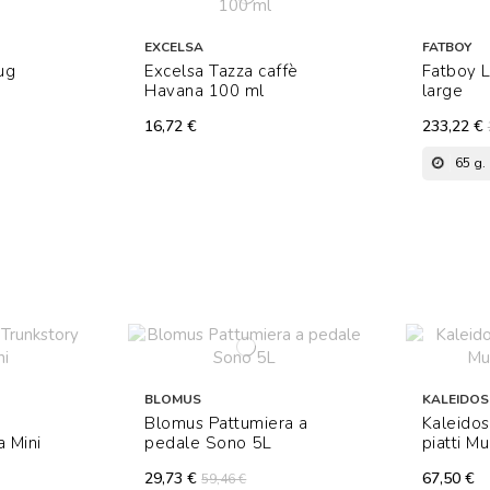
EXCELSA
FATBOY
ug
Excelsa Tazza caffè
Fatboy 
Havana 100 ml
large
16,72 €
233,22 €
65
g.
BLOMUS
KALEIDOS
Blomus Pattumiera a
Kaleidos
a Mini
pedale Sono 5L
piatti M
29,73 €
67,50 €
59,46 €