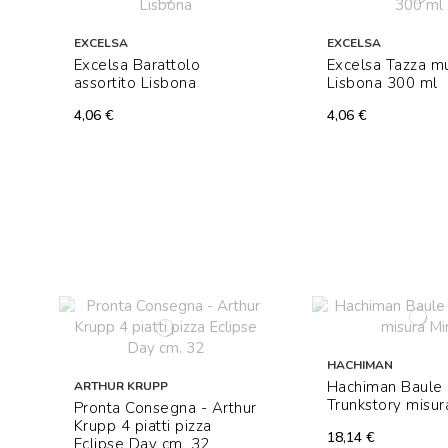
EXCELSA
EXCELSA
Excelsa Barattolo
Excelsa Tazza m
assortito Lisbona
Lisbona 300 ml
4,06 €
4,06 €
HACHIMAN
Hachiman Baule
ARTHUR KRUPP
Trunkstory misur
Pronta Consegna - Arthur
Krupp 4 piatti pizza
18,14 €
Eclipse Day cm. 32