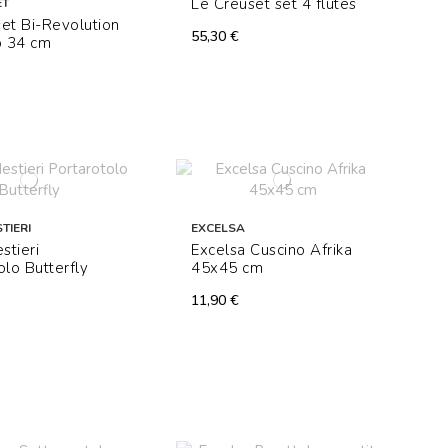
Le Creuset set 4 flûtes
ET
et Bi-Revolution
55,30 €
o 34 cm
TIERI
EXCELSA
stieri
Excelsa Cuscino Afrika
olo Butterfly
45x45 cm
11,90 €