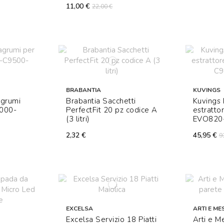
11,00 €
22,00 €
BRABANTIA
KUVINGS
agrumi
Brabantia Sacchetti
Kuvings 
6000-
PerfectFit 20 pz codice A
estratto
(3 litri)
EVO820
2,32 €
45,95 €
9
EXCELSA
ARTI E MES
Excelsa Servizio 18 Piatti
Arti e M