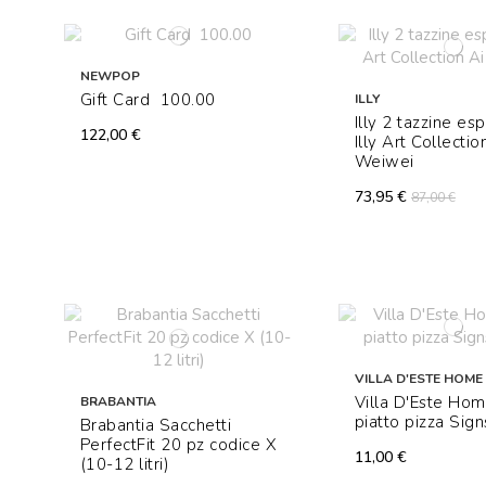
NEWPOP
Gift Card  100.00
ILLY
Illy 2 tazzine es
122,00 €
Illy Art Collectio
Weiwei
73,95 €
87,00 €
VILLA D'ESTE HOME 
Villa D'Este Hom
BRABANTIA
piatto pizza Sig
Brabantia Sacchetti
PerfectFit 20 pz codice X
11,00 €
(10-12 litri)