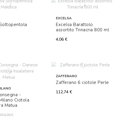
EXCELSA
Sottopentola
Excelsa Barattolo
assortito Trinacria 800 ml
4,06 €
ZAFFERANO
Zafferano 6 ciotole Perle
ILANO
112,74 €
Consegna -
ilano Ciotola
era Matua
254,00 €