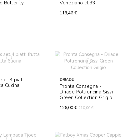
e Butterfly
Veneziano cl.33
113,46 €
set 4 piatti
DRIADE
lta Cucina
Pronta Consegna -
Driade Poltroncina Sissi
Green Collection Grigio
126,00 €
210,00 €