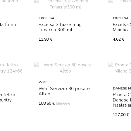
EXCELSA
EXCELSA
da forno
Excelsa 3 tazze mug
Excelsa 
Trinacria 300 ml
Maiolica
11,93 €
4,62 €
WMF
Wmf Servizio 30 posate
DANESE M
Alteo
 feltro
Pronta 
ountry
Danese M
108,50 €
155,00 €
Insalati
127,00 €