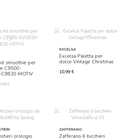
EXCELSA
Excelsa Paletta per
dolce Vintage Christmas
kit smoothie per
re C9500-
10,99 €
-C9820-MOTIV
1,90 €
TIERI
ZAFFERANO
estieri orologio
Zafferano 6 bicchieri