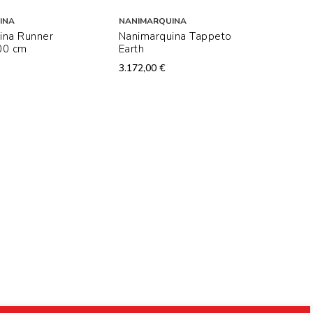
INA
NANIMARQUINA
ina Runner
Nanimarquina Tappeto
00 cm
Earth
3.172,00 €
Dis
NANI
Nani
Her
2.06