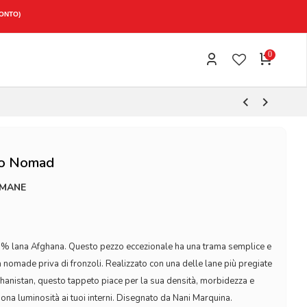
0
to Nomad
IMANE
% lana Afghana. Questo pezzo eccezionale ha una trama semplice e
a nomade priva di fronzoli. Realizzato con una delle lane più pregiate
ghanistan, questo tappeto piace per la sua densità, morbidezza e
dona luminosità ai tuoi interni. Disegnato da Nani Marquina.