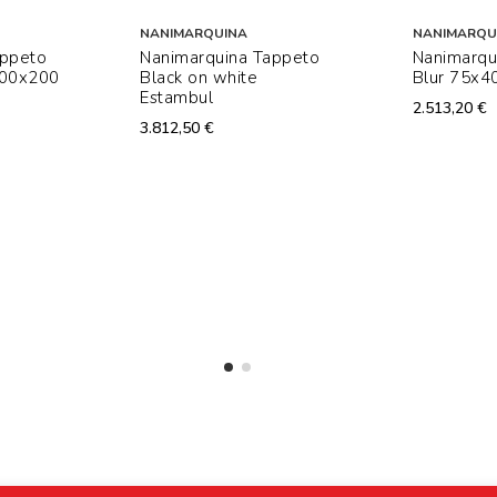
NANIMARQUINA
NANIMARQU
appeto
Nanimarquina Tappeto
Nanimarqu
200x200
Black on white
Blur 75x4
Estambul
2.513,20 €
3.812,50 €