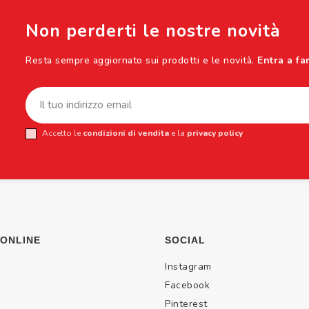
Non perderti le nostre novità
Resta sempre aggiornato sui prodotti e le novità.
Entra a fa
Accetto le
condizioni di vendita
e la
privacy policy
 ONLINE
SOCIAL
Instagram
Facebook
Pinterest