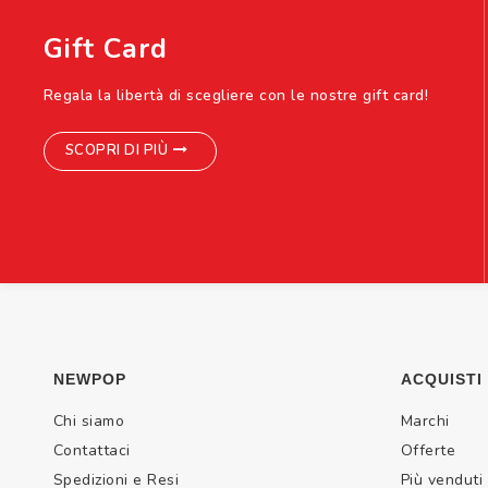
Gift Card
Regala la libertà di scegliere con le nostre gift card!
SCOPRI DI PIÙ
NEWPOP
ACQUISTI
Chi siamo
Marchi
Contattaci
Offerte
Spedizioni e Resi
Più venduti