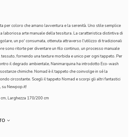
a per coloro che amano lavventura e la serenità. Uno stile semplice
laboriosa arte manuale della tessitura. La caratteristica distintiva di
egolare, un po' consumata, ottenuta attraverso l'utilizzo di tradizionali
ibre sono ritorte per diventare un filo continuo, un processo manuale
l tessuto, fornendo una texture morbida e unico per ogni tappeto. Per
 contro il degrado ambientale, Nanimarquina ha introdotto Eco-wash
di sostanze chimiche. Nomad è il tappeto che coinvolge in sé la
mondo circostante. Scegli il tappeto Nomad e scorpi gli altri fantastici
, su Newpop.it!
 cm, Larghezza 170/200 cm
TTO