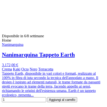
Disponibile in 6/8 settimane
Home
Nanimarquina
Nanimarquina Tappeto Earth
3.172,00 €
Crema
Kaki
Ocra
Nero
Terracotta
Tappeto Earth, disponibile in vari colori e formati, realizzato al
100% in fibra di iuta secondo la tecnica dell'annodato a mano. Il
design è ispirato ad elementi naturali, le trame formate da passanti
stretti evocano le trame della terra, facendo appello ai sensi,
richiamando le origini dell'esistenza umana. Earth è un tappeto
ecologico, presenta...
Aggiungi al carrello