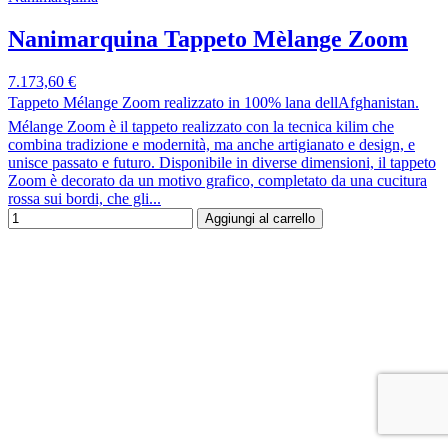
Nanimarquina Tappeto Mèlange Zoom
7.173,60 €
Tappeto Mélange Zoom realizzato in 100% lana dellAfghanistan.
Mélange Zoom è il tappeto realizzato con la tecnica kilim che
combina tradizione e modernità, ma anche artigianato e design, e
unisce passato e futuro. Disponibile in diverse dimensioni, il tappeto
Zoom è decorato da un motivo grafico, completato da una cucitura
rossa sui bordi, che gli...
Aggiungi al carrello