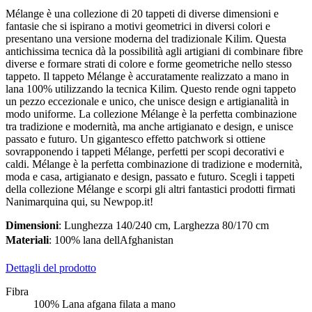
Mélange è una collezione di 20 tappeti di diverse dimensioni e
fantasie che si ispirano a motivi geometrici in diversi colori e
presentano una versione moderna del tradizionale Kilim. Questa
antichissima tecnica dà la possibilità agli artigiani di combinare fibre
diverse e formare strati di colore e forme geometriche nello stesso
tappeto. Il tappeto Mélange è accuratamente realizzato a mano in
lana 100% utilizzando la tecnica Kilim. Questo rende ogni tappeto
un pezzo eccezionale e unico, che unisce design e artigianalità in
modo uniforme. La collezione Mélange è la perfetta combinazione
tra tradizione e modernità, ma anche artigianato e design, e unisce
passato e futuro. Un gigantesco effetto patchwork si ottiene
sovrapponendo i tappeti Mélange, perfetti per scopi decorativi e
caldi. Mélange è la perfetta combinazione di tradizione e modernità,
moda e casa, artigianato e design, passato e futuro. Scegli i tappeti
della collezione Mélange e scorpi gli altri fantastici prodotti firmati
Nanimarquina qui, su Newpop.it!
Dimensioni
: Lunghezza 140/240 cm, Larghezza 80/170 cm
Materiali
: 100% lana dellAfghanistan
Dettagli del prodotto
Fibra
100% Lana afgana filata a mano