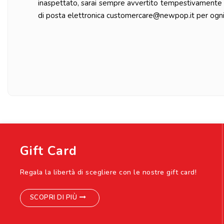
inaspettato, sarai sempre avvertito tempestivamente da
di posta elettronica customercare@newpop.it per ogni 
Gift Card
Regala la libertà di scegliere con le nostre gift card!
SCOPRI DI PIÙ