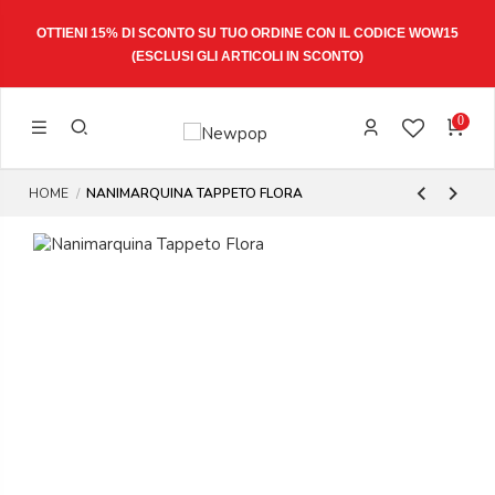
W15
SPEDIZIONE ESPRESSA 1-3 GIORNI LAVORATIVI
0
HOME
NANIMARQUINA TAPPETO FLORA