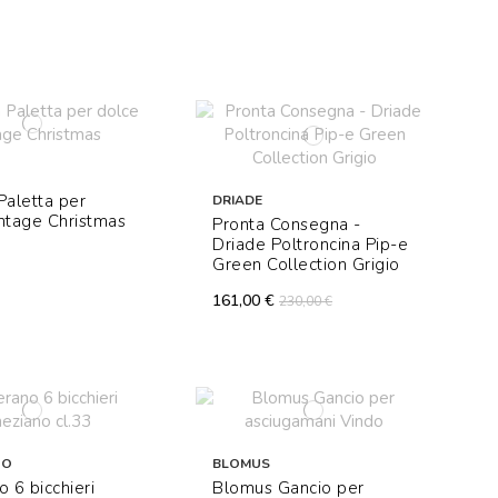
Paletta per
DRIADE
ntage Christmas
Pronta Consegna -
Driade Poltroncina Pip-e
Green Collection Grigio
161,00 €
230,00 €
NO
BLOMUS
o 6 bicchieri
Blomus Gancio per