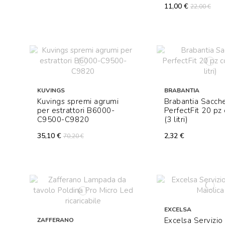
11,00 €
22,00 €
KUVINGS
BRABANTIA
Kuvings spremi agrumi
Brabantia Sacche
per estrattori B6000-
PerfectFit 20 pz
C9500-C9820
(3 litri)
35,10 €
2,32 €
70,20 €
EXCELSA
Excelsa Servizio 
ZAFFERANO