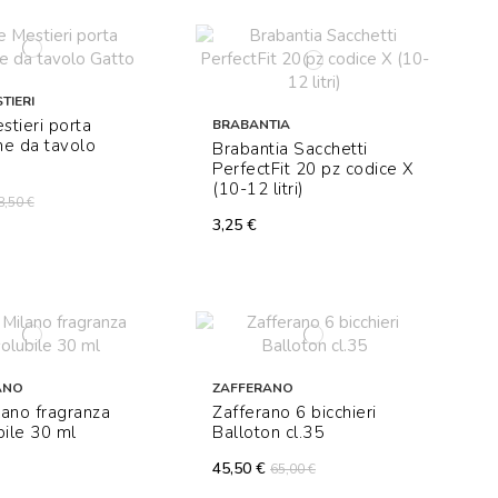
TIERI
stieri porta
BRABANTIA
ne da tavolo
Brabantia Sacchetti
PerfectFit 20 pz codice X
(10-12 litri)
8,50 €
3,25 €
ANO
ZAFFERANO
ano fragranza
Zafferano 6 bicchieri
bile 30 ml
Balloton cl.35
45,50 €
65,00 €