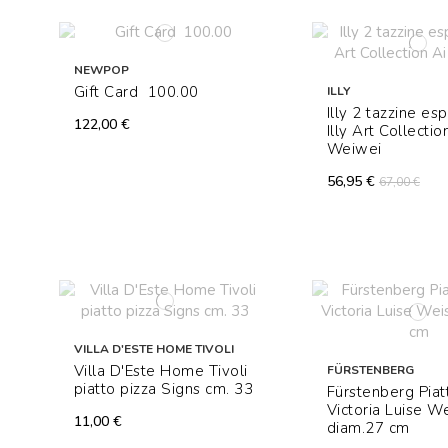
NEWPOP
Gift Card  100.00
ILLY
Illy 2 tazzine es
122,00 €
Illy Art Collectio
Weiwei
56,95 €
67,00 €
VILLA D'ESTE HOME TIVOLI
Villa D'Este Home Tivoli
FÜRSTENBERG
piatto pizza Signs cm. 33
Fürstenberg Piat
Victoria Luise W
11,00 €
diam.27 cm