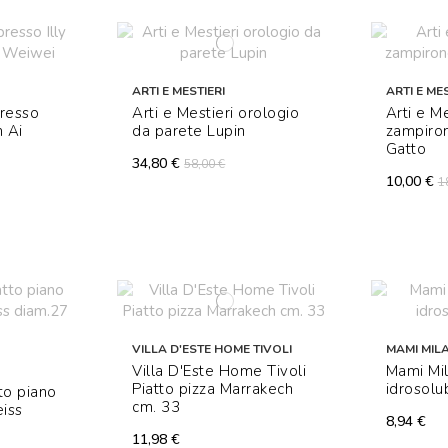
ARTI E MESTIERI
ARTI E MES
presso
Arti e Mestieri orologio
Arti e Me
n Ai
da parete Lupin
zampiro
Gatto
34,80 €
58,00 €
10,00 €
1
VILLA D'ESTE HOME TIVOLI
MAMI MIL
Villa D'Este Home Tivoli
Mami Mil
Piatto pizza Marrakech
idrosolu
to piano
cm. 33
eiss
8,94 €
11,98 €