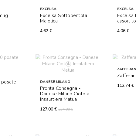
EXCELSA
EXCELSA
 mug
Excelsa Sottopentola
Excelsa 
Maiolica
assortit
4,62 €
4,06 €
ZAFFERA
Zafferan
 posate
DANESE MILANO
112,74 €
Pronta Consegna -
Danese Milano Ciotola
Insalatiera Matua
127,00 €
254,00 €