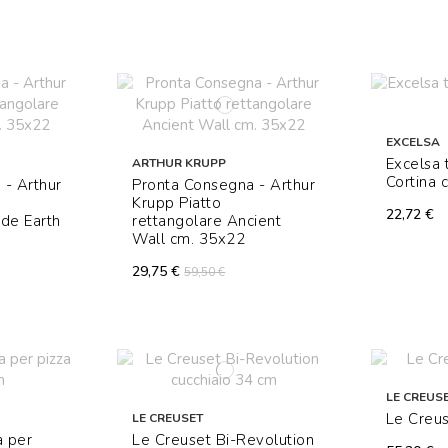
EXCELSA
Excelsa
ARTHUR KRUPP
Cortina c
 - Arthur
Pronta Consegna - Arthur
Krupp Piatto
22,72 €
ade Earth
rettangolare Ancient
Wall cm. 35x22
29,75 €
59,50 €
LE CREUS
Le Creus
LE CREUSET
a per
Le Creuset Bi-Revolution