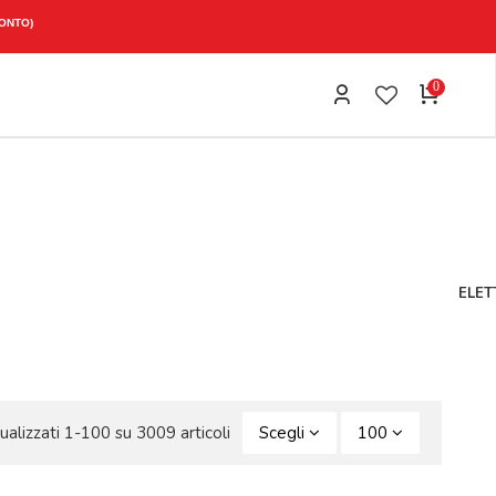
0
ELET
ualizzati 1-100 su 3009 articoli
Scegli
100