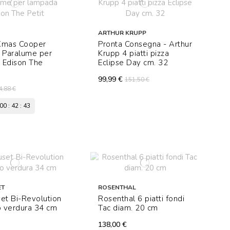
ARTHUR KRUPP
Xmas Cooper
Pronta Consegna - Arthur
 Paralume per
Krupp 4 piatti pizza
 Edison The
Eclipse Day cm. 32
99,99 €
151,50 €
4,88 €
00
:
42
:
41
ET
ROSENTHAL
et Bi-Revolution
Rosenthal 6 piatti fondi
o verdura 34 cm
Tac diam. 20 cm
138,00 €