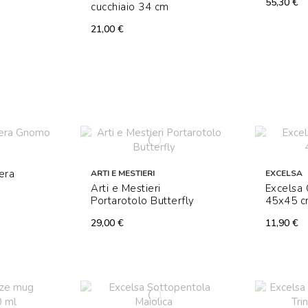
55,30 €
cucchiaio 34 cm
21,00 €
era
ARTI E MESTIERI
EXCELSA
Arti e Mestieri
Excelsa 
Portarotolo Butterfly
45x45 
29,00 €
11,90 €