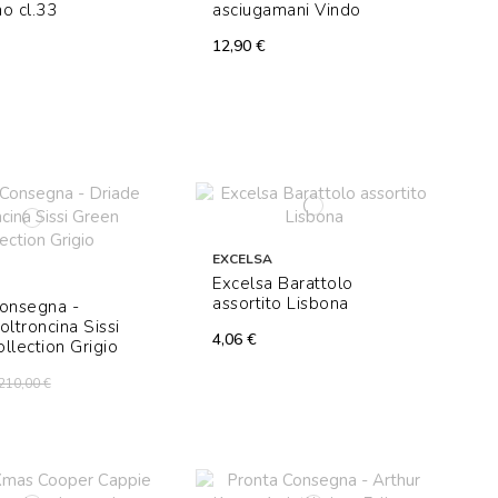
o cl.33
asciugamani Vindo
12,90 €
EXCELSA
Excelsa Barattolo
assortito Lisbona
Consegna -
oltroncina Sissi
4,06 €
llection Grigio
210,00 €