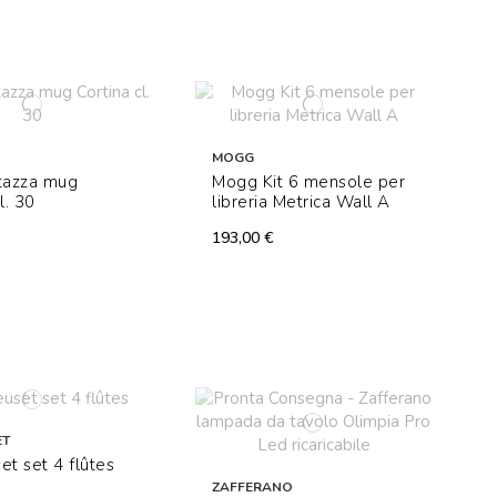
MOGG
 tazza mug
Mogg Kit 6 mensole per
l. 30
libreria Metrica Wall A
193,00 €
ET
et set 4 flûtes
ZAFFERANO