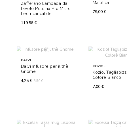
Maiolica
Zafferano Lampada da
tavolo Poldina Pro Micro
79,00 €
Led ricaricabile
119,56 €
BALVI
Balvi Infusore per il thè
KOZIOL
Gnome
Koziol Tagliapizz
Colore Bianco
4,25 €
8,50 €
7,00 €