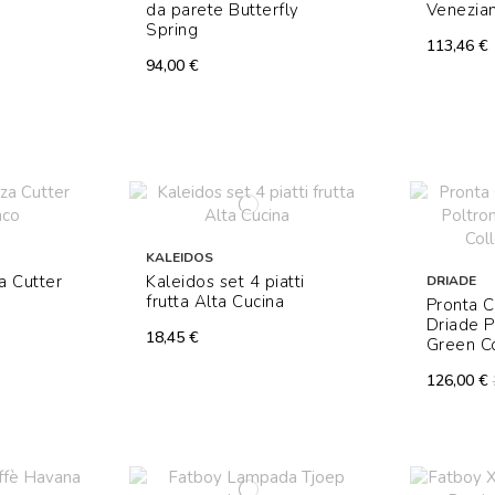
da parete Butterfly
Venezian
Spring
113,46 €
94,00 €
KALEIDOS
a Cutter
Kaleidos set 4 piatti
DRIADE
frutta Alta Cucina
Pronta 
Driade P
18,45 €
Green Co
126,00 €