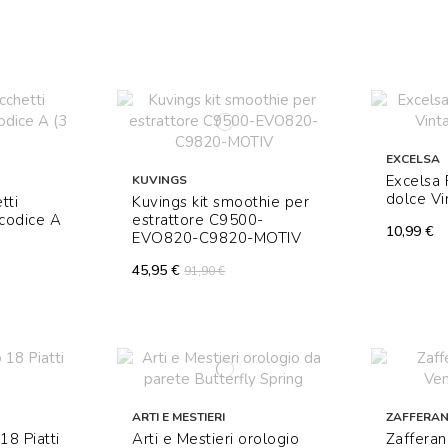
EXCELSA
Excelsa 
KUVINGS
dolce Vi
tti
Kuvings kit smoothie per
 codice A
estrattore C9500-
10,99 €
EVO820-C9820-MOTIV
45,95 €
91,90 €
ARTI E MESTIERI
ZAFFERA
18 Piatti
Arti e Mestieri orologio
Zafferan