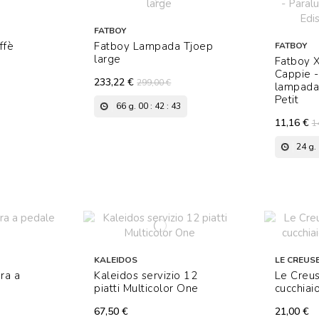
FATBOY
ffè
Fatboy Lampada Tjoep
FATBOY
large
Fatboy 
Cappie -
233,22 €
299,00 €
lampada
Petit
66
g.
00
:
42
:
41
11,16 €
1
24
g.
KALEIDOS
LE CREUS
ra a
Kaleidos servizio 12
Le Creus
piatti Multicolor One
cucchiai
67,50 €
21,00 €