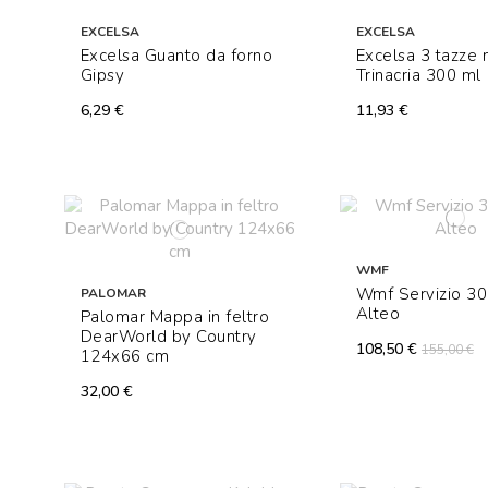
EXCELSA
EXCELSA
Excelsa Guanto da forno
Excelsa 3 tazze
Gipsy
Trinacria 300 ml
6,29 €
11,93 €
WMF
Wmf Servizio 30
PALOMAR
Alteo
Palomar Mappa in feltro
DearWorld by Country
108,50 €
155,00 €
124x66 cm
32,00 €