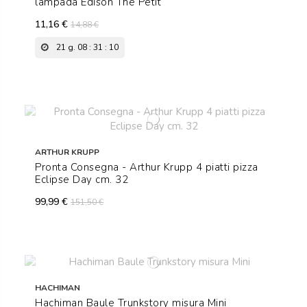
lampada Edison The Petit
11,16 €
14,88 €
21
g.
08
:
31
:
09
ARTHUR KRUPP
Pronta Consegna - Arthur Krupp 4 piatti pizza
Eclipse Day cm. 32
99,99 €
151,50 €
HACHIMAN
Hachiman Baule Trunkstory misura Mini