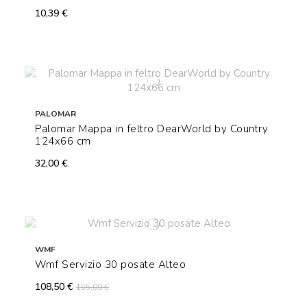
10,39 €
PALOMAR
Palomar Mappa in feltro DearWorld by Country
124x66 cm
32,00 €
WMF
Wmf Servizio 30 posate Alteo
108,50 €
155,00 €