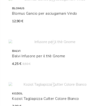
BLOMUS
Blomus Gancio per asciugamani Vindo
12,90 €
BALVI
Balvi Infusore per il thè Gnome
4,25 €
8,50 €
KOZIOL
Koziol Tagliapizza Cutter Colore Bianco