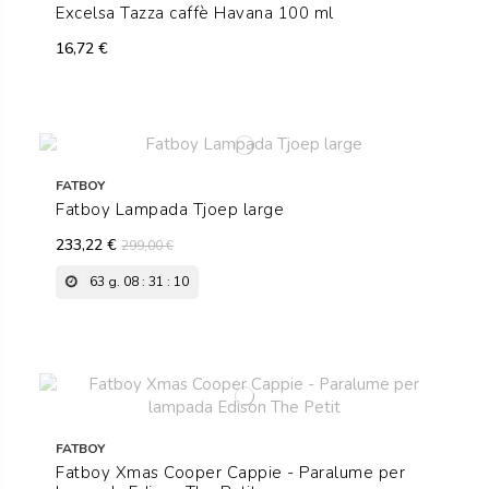
Excelsa Tazza caffè Havana 100 ml
16,72 €
FATBOY
Fatboy Lampada Tjoep large
233,22 €
299,00 €
63
g.
08
:
31
:
09
FATBOY
Fatboy Xmas Cooper Cappie - Paralume per