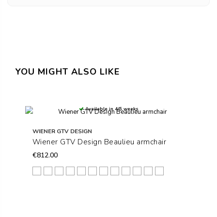
YOU MIGHT ALSO LIKE
Available in 4/5 weeks
WIENER GTV DESIGN
Wiener GTV Design Beaulieu armchair
€812.00
B01
C01 RAL 9005
B03
C02 RAL 9010
B04
D01 RAL 1013
B08
D03 RAL 7030
D19 S7502-G DARK GREY
D15 RAL 5020
D23 S6020 G10Y DAR
D14 RAL 3005