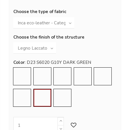
Choose the type of fabric
Choose the finish of the structure
Color
C01 RAL 9005
C02 RAL 9010
D01 RAL 1013
D03 RAL 7030
D19 S7502-
D20 S3060 Y60R RED OR
D15 RAL 5020
D23 S6020 G10Y DARK GREEN
D14 RAL 3005